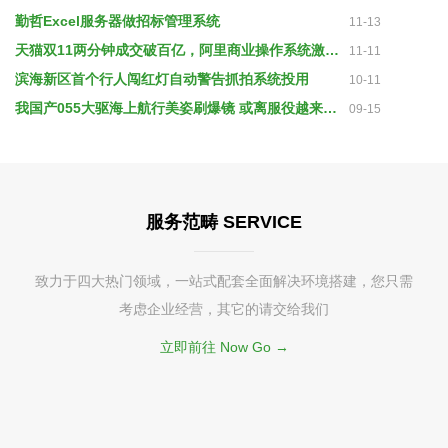
勤哲Excel服务器做招标管理系统
11-13
天猫双11两分钟成交破百亿，阿里商业操作系统激发消费升级新能量
11-11
滨海新区首个行人闯红灯自动警告抓拍系统投用
10-11
我国产055大驱海上航行美姿刷爆镜 或离服役越来越近
09-15
服务范畴 SERVICE
致力于四大热门领域，一站式配套全面解决环境搭建，您只需
考虑企业经营，其它的请交给我们
立即前往 Now Go →