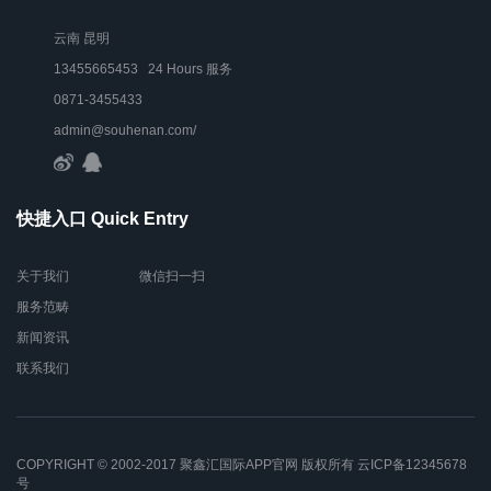
云南 昆明
13455665453 24 Hours 服务
0871-3455433
admin@souhenan.com/
快捷入口 Quick Entry
关于我们
微信扫一扫
服务范畴
新闻资讯
联系我们
COPYRIGHT © 2002-2017 聚鑫汇国际APP官网 版权所有
云ICP备12345678
号