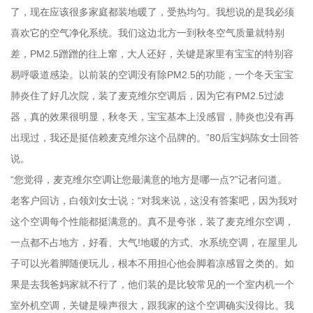
了，现在应该很多家庭都装地暖了，受热均匀。我想说的是我必须
喜欢它的空气净化系统。我们这边北方一到秋冬空气质量就特别
差，PM2.5蹭蹭的往上窜，大人还好，关键是家里有宝宝的特别容
易呼吸道感染。以前装的空调没有除PM2.5的功能，一个冬天宝宝
肺炎住了好几次院，装了麦克维尔空调后，因为它有PM2.5过滤
器，真的效果很明显，秋冬天，宝宝基本上没感冒，肺炎也没有再
出现过，我还是挺信赖麦克维尔这个品牌的。”80后宝妈陈女士回答
说。
“您觉得，麦克维尔空调让您最满意的地方是哪一点?”记者问道。
老客户回访，白领刘女士说：“对我来说，这没有答案吧，因为我对
这个空调每个性能都挺满意的。真不是夸张，装了麦克维尔空调，
一点都不占地方，好看、大气!地暖的方式、水系统空调，在屋里儿
子可以光着脚随便玩儿，根本不用担心他会脚着凉感冒之类的。如
果是去我爸妈家就不行了，他们装的是比较常见的一个室内机一个
室外机空调，关键是噪声很大，跟我家的这个空调确实没得比。我