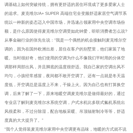
调基础上如何突破传统，拥有更舒适的居住环境成了更多爱家人士
的追求。麦克维尔/A+ SUPER 高端住宅全变频舒适家居空气调节系
统以一种新的姿态迈入中国市场，并迅速占领家用中央空调市场份
额，是什么原因使得麦克维尔空调受如此钟爱，听听消费者怎么说?
从事金融行业的张先生说：“我是一个偶然的机会接触到麦克维尔空
调的，因为在国外欧洲出差，居住在客户的别墅里，他们家装了地
暖。当时很好奇，他们使用的空调为什么不像我们平时用的分体空
调那样局部出风，并且脚底的温度很舒适。我自己家的空调出风不
均匀，小孩经常感冒，夜间都不敢开空调了。还有一点就是冬天温
度低，开空调总是温度上不来，干燥上火。因为自己也有打算换空
调，后来了解了一下，原来地暖空调麦克维尔是做得最好的，通过
专业店了解到麦克维尔水系统空调，户式水机比多联式氟机系统出
风很柔和，不过分除湿，配合地板采暖、吊顶辐射制冷等等，舒适
度真的大大提升了。”
“我个人觉得装麦克维尔家用中央空调更有品味，地暖的方式就不说